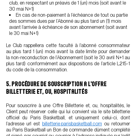
club, en respectant un préavis de 1 (un) mois (soit avant le
30 mai N+1)
En cas de non-paiement à l’échéance de tout ou partie
des sommes dues par l’Abonné au plus tard un (1) mois
avant l’arrivée à échéance de son abonnement (soit avant
le 30 mai N+1)
Le Club rappellera cette faculté à l’abonné consommateur
au plus tard 1 (un) mois avant la date limite pour demander
la non-reconduction de l’Abonnement (soit le 30 avril N+1 au
plus tard) conformément aux dispositions de l’article L215-1
du code de la consommation.
5. PROCÉDURE DE SOUSCRIPTION A L’OFFRE
BILLETTERIE ET, OU, HOSPITALITÉS
Pour souscrire à une Offre Billetterie et, ou, hospitalités, le
Client peut réserver celle qui lui convient via le site billetterie
officiel du Paris Basketball, et uniquement celui-ci, dont
l’adresse url est
billetterie.parisbasketball.com
ou retourner
au Paris Basketball un Bon de commande dûment complété
et signé, par courriel ou courrier à l’adresse indiquée sur ledit